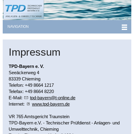
NAVIGATION
Impressum
TPD-Bayern e. V.
Seeäckerweg 4
83339 Chieming
Telefon: +49 8664 1217
Telefax: +49 8664 8220
E-Mail:
tpd-b
y
rn
t-
nl
n
d
Internet:
www.tpd-bayern.de
VR 765 Amtsgericht Traunstein
TPD-Bayern e.V. - Technischer Prüfdienst - Anlagen- und
Umwelttechnik, Chieming